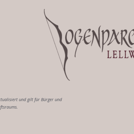
tualisiert und gilt für Bürger und
ftsraums.